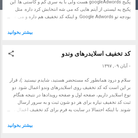
پکیج googleAdwords هست ولی با یه سری کم و کاستی ها. این
پکیج یه لیستی از آیتم هایی که می شه انتخابش کرد داره. مثل
بودجه تو Google Adwords. و اینکه کد تخفیف هم داره و می شه
کد تخفیفی براش در نظر گرفت. گزینه هایی مثل زمان اجرایی
شدن و تگ و اینا نداره. اسم پکیج هم retargeting می باشد. لیست
بیشتر بخوانيد
گزینه های پکیج retargeting از جمله زیر هست: '150C_45KV' =>
170000, '250C_75KV' => 270000, '350C_100KV' => 370000,
کد تخفیف اسلایدرهای وندو
'500C_150KV' => 520000, اسم و قیمت آیتم. برای محاسبه
قیمت که مثل باقی پکیج های وندو درخواستی مثل زیر ارسال می
-
آبان ۰۹, ۱۳۹۷
کنید: POST
https://api.evand.com/events/{eventSlug}/advertise_calculat
سلام و درود همانطور که مستحضر هستید، شایدم نیستید :)، قرار
or { "retargeting": { "list": [" 150C_45KV "],
بر این است که کد تخفیف روی اسلایدرهای وندو اعمال شود. دو
“discount_id”: “XYZ” // Optional } } و برای ثبت درخواست پکیج
نوع اسلایدر داریم، صفحه اول و صفحه رویدادها در نتیجه هنگام
هم درخواست زیر رو ارسال می کنید: ...
ثبت کد تخفیف نیازه برای هر دو شون ثبت و به سرور ارسال
شوند. با اینکه احتمالا در سایت یه فرم برای کد تخفیف اعمال بشه
ولی نیازه برای دیتاهاش به سرور ارسال می شه برای هر دو
جداگونه تعیین شود. افزودن کد تخفیف کاری که سمت سرور برای
بیشتر بخوانيد
افزودن کد تخفیف انجام دادیم اینه که یه discount_id به سرور