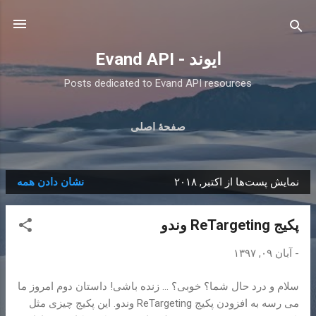
رد شدن به محتوای اصلی
ایوند - Evand API
Posts dedicated to Evand API resources
صفحهٔ اصلی
نمایش پست‌ها از اکتبر, ۲۰۱۸
نشان دادن همه
پ
س
پکیج ReTargeting وندو
ت‌
ه
-
آبان ۰۹, ۱۳۹۷
ا
سلام و درد حال شما؟ خوبی؟ … زنده باشی! داستان دوم امروز ما
می رسه به افزودن پکیج ReTargeting وندو. این پکیج چیزی مثل