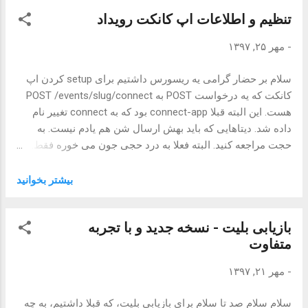
می فرستید. در حقیقت خود کد تخفیف نیست و آی دی کد تخفیف
تنظیم و اطلاعات اپ کانکت رویداد
نیازه به سرور ارسال شود. برای ارسال کد تخفیف هنگام
درخواست برای تبلیغ اسلایدر مثل زیر عمل می کنیم: POST
-
مهر ۲۵, ۱۳۹۷
https://api.evand.com/events/{eventSlug}/advertises {
"slider": { "dates": [ "2018-10-31" ], "discount_id":
سلام بر حضار گرامی یه ریسورس داشتیم برای setup کردن اپ
123 }, "sliderfp": { "dates": [ "2018-10-31" ],
کانکت که یه درخواست POST به POST /events/slug/connect
"discount_id": 123 }, ...
هست. این البته قبلا connect-app بود که به connect تغییر نام
داده شد. دیتاهایی که باید بهش ارسال شن هم یادم نیست. به
حجت مراجعه کنید. البته فعلا به درد حجی جون می خوره فقط.
(بعدا یادم باشه آپدیت می کنم این بخش رو) قبلا از طریق
ریسورس خود رویداد می شد include کرد که اپ کانکت رو اگه
بیشتر بخوانيد
داشته باشه لود کنه و اطلاعات مربوطه رو نمایش بده. الان دیگه
نداریم. مرد متاسفانه. یه ریسورس جدید جایگزینش شد. برای
بازیابی بلیت - نسخه جدید و با تجربه
گرفتن دیتاهای مربوط به کانکت هر رویداد به ریسورس زیر یه
متفاوت
ریکوئست GET می زنید: GET /events/slug/connect { "data":
{ "apps": [ { "store": "googlepla1y",
-
مهر ۲۱, ۱۳۹۷
"url": "https://evnd.co/xyz" ...
سلام سلام صد تا سلام برای بازیابی بلیت، که قبلا داشتیم، به چه