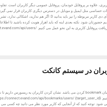
اربری، علاوه بر پروفایل خودمان، پروفایل عمومی دیگر کاربران است. تفا
ات حساسی مثل ایمیل و موبایل در دسترس دیگری کاربران قرار نمی گیرد.
عمومی کاربران این است که آی دی کاربر مربوطه را نیز باید بدانید D: اگر
م حضورتان شود. نکته بعدی اینه که باید اهراز هویت کرده باشید تا اطلاعا
دسترستان قرار بگیرد. برای دریافت پروفایل کاربری به این نحو 
 "hossein", "surname": "baghaiy", "avatar": null, "biography": "web d
"organization": "somewhere", "website": null, "telegra
بران در سیستم کانکت
سلام منظور از نشان کردن همان bookmark کردن می باشد. نشان کردن کاربران یه ریسور
شود. توجه کنید که از آنجایی که کاربر مورد نظر می دانید چه کسی می