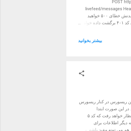
POST https://connect.evan/
livefeed/messages Head
message goes here" } همین. توجه کنید که ارسال فیلد message ضروری است و در صورت ارسال نشدنش خطای ۵۰۰ خواهید
گرفت. در صورت موفقیت آمیز بودن قضیه کد ۲۰۴ برگشت داده می شه. در صورت نبود دسترسی کافی کد ۴۰۱ برگشت داده خواهد
ید. این ریسورس هیچ
ین صورت ارسال می نماییم:
بیشتر بخوانيد
GET https://connect.evand
 باشد. در اصل این ریسورس در کنار ریسورس
 در این صورت ابتدا
درخواستی به این ریسورس برای ارسال کد ۵ رقمی به شماره موبایل مذکور باید بزنید. سپس از کاربر انتظار خواهد رفت که کد ۵
ه دیگر اطلاعات برای
هم می تونه مفید باشه. ولی