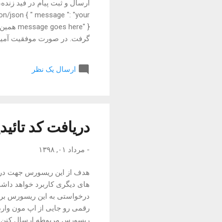
n/json { " message ": "your
شد. برای اجتناب از این قضیه
اطلاعاتی برگشت نمی ده. مشاه
ارسال یک نظر
SS_TOKEN { "_total_items":
11...
دریافت کد تائید
-
مرداد ۰۱, ۱۳۹۸
های دیگری کاربرد خواهد داشت. 
رقمی رو جایی از اپ مون وارد 
ریسورس مربوطه ارسال کنن. ای