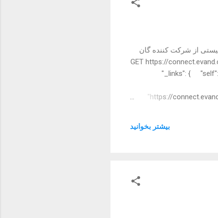
یسورس مربوطه ای زده و لیستی از شرکت کننده گان
GET https://connect.evand.com,
"_links": { "sel
"https://connect.e
"hosse", "surname": "bag
بیشتر بخوانيد