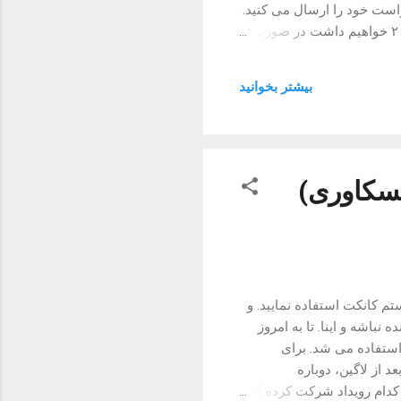
t} قرار می دهید و در نهایت درخواست خود را ارسال می کنید.
عمل فوق چند نتیجه می تونه به همراه داشته باشه: در صورت نشان شدن کاربر مورد نظر: status کد ۲۰۱ خواهیم داشت در صورت
ربری را که نباید نشان کنید، مثل خودتان، سرور
 بیفتد، سرور پاسخ مناسبی از خود
بیشتر بخوانيد
نشان نمی دهند و خشونت به خرج خواهد داد. در صورت نشان کردن کاربری که وجود ندارد، با status کد ۴۰۴ در خدمتتان خواهیم بود.
یسکاوری)
 کانکت استفاده نمایید. و
نباشه و اینا. تا به امروز
 استفاده می شد. برای
د از لاگین، دوباره
 کدام رویداد شرکت کرده که