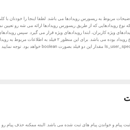
ضیحات مربوط به ریسورس رویدادها می باشد. لطفا اینجا را خودتان با کلم
ه که نوع رویدادهایی که از طریق ریسورس رویدادها ارائه می شه رو تعیین نم
دهای ویژه کاربران، ابتدا رویدادهای ویژه قرار می گیرد. سپس رویدادهای
نیاز بر تشخیص منبع این دو نوع رویداد بوده می باشد. برای این منظور ۲ ف
Is_user_special_event is_trended_event مقدار این دو فیلد 
مربوط به رویدادها رو دریافت کنید و فیلدهای رویدادها رو محدود به چند تا
 دو فیلد در دو بخش از ریسورس رویدادها خواهد بود. اولی هنگامی که رویدادهای
ت
 زنده شامل ۲ بخش ثبت پیام و خواندن پیام های ثبت شده می باشد. البته ممکنه حذف پیام