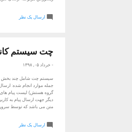
خوب فعلا برای آنجا قابل استف
ارسال یک نظر
Type: application/json ...
چت سیستم کان
-
خرداد ۰۵, ۱۳۹۸
سیستم چت شامل چند بخش می ش
جمله موارد انجام شده: ارسال
گروه هستش) لیست پیام های مر
on: Bearer ACCESS_TOKEN -
ارسال یک نظر