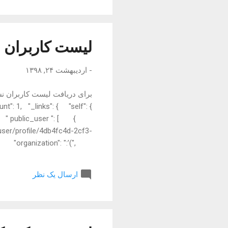
کنید. ریسورس مر...
لیست کاربران 
-
اردیبهشت ۲۴, ۱۳۹۸
": 1, "_links": { "self": {
: { " public_user ": [ {
ser/profile/4db4fc4d-2cf3-
l, "organization": ":’(",
: null, "linkedin": null, ...
ارسال یک نظر