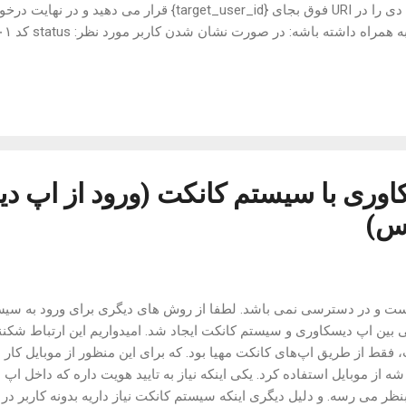
نیازه داشته باشید و سپس آی دی را در URI فوق بجای {arget_user_id
ای که کاربری از قبل نشان شده باشه، status کد ۲۰۴ خواهیم داشت. در صورتی که کا
ید و کد ۵۰۰ خواهیم داشت. در اصل این عمل نباید صورت بگیرد ولی با این حال اگر اتفاق
اوری با سیستم کانکت (ورود از اپ د
س)
ت و در دسترسی نمی باشد. لطفا از روش های دیگری برای ورود به سیستم
طی بین اپ دیسکاوری و سیستم کانکت ایجاد شد. امیدواریم این ارتباط شکننده 
 فقط از طریق اپ‌های کانکت مهیا بود. که برای این منظور از موبایل کار
ز موبایل استفاده کرد. یکی اینکه نیاز به تایید هویت داره که داخل اپ بع
ر می رسه. و دلیل دیگری اینکه سیستم کانکت نیاز داریه بدونه کاربر در