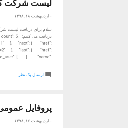
لیست شرکت کن
-
اردیبهشت ۱۸, ۱۳۹۸
دریافت می کنی
ge=1" }, "next": { "href":
e=2" }, "last": { "href":
ublic_user": [ { "name":
e/4db4fc4d-2cf3-4332-92a7-
14fc218ed45d.jpeg", ...
ارسال یک نظر
پروفایل عمومی 
-
اردیبهشت ۱۶, ۱۳۹۸