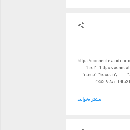
https://connect.evand.com/
"href": "https://conne
"name": "hossein", "sur
4332-92a7-14fc21
بیشتر بخوانيد