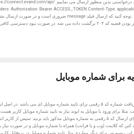
ارسال و ثبت پیام در فید زنده، درخواستی بدین منظور ارسال می نماییم: d.com/api
ers: Authorization: Bearer ACCESS_TOKEN Content-Type: applicatio
 نیاز است توکن مربوط به کاربر لاگین شده رو به این ریسورس ارسال نمای
ده پیام ها برای مشاهده پیام های ثبت شده در فید زنده، درخواستی بد
.com/api/ livefeed/messages Headers: Authorization: Bearer ACCE
یه برای شماره موبایل
هدف از این ریسورس جهت دریافت شماره کد ۵ رقمی برای تایید شماره موبایل ای می
مثلا برای ورود با موبایل به ایوند نیاز به تایید شماره موبایل کاربر هست.
کنن که کلاینت (وب و یا فرانت) همراه با شماره موبایل و در صورت نیاز ب
ن ریسورس برای دیگر مواردی مثل تایید شماره موبایل در پروفایل کاربر 