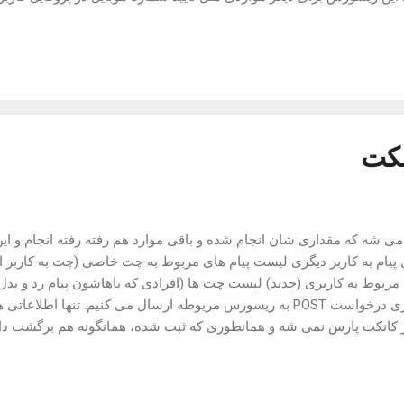
اده نیست و بعد ها می شه تغییرش داد که از همین ریسورس بشه برای تایید
دیگر بخش ها هم بهره برد. عمر کد تا
است درخواستی به شرح زیر رو ارسال نمایید: verification-codes Headers: - Content
کت
ه که مقداری شان انجام شده و باقی موارد هم رفته رفته انجام و این
 پیام به کاربر دیگری لیست پیام های مربوط به چت خاصی (چت به کاربر 
بوط به کاربری (جدید) لیست چت ها (افرادی که باهاشون پیام رد و بدل ش
دیگر جهت ارسال پیام به کاربری درخواست POST به ریسورس مریوطه ارسال می کنیم.
evand.com/api /users/{USER_ID}/messages Headers: - Authorizati
on/json { "message": "Hello