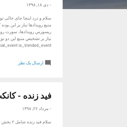
-
دی ۱۸, ۱۳۹۸
سلام و درد اینجا جای خالی تو
منبع رویدادها نیاز بر این بود
ریسورس رویدادها، سورت رویدا
شوند، نیاز است تمام فیلدهای 
fields نکنید. کاربرد این
ارسال یک نظر
کنید (سورت user-special-events ) که در این صورت رویدادهای اولی معمولا رویدادهای ویژه کاربر می باشد که در...
فید زنده - کانک
-
مرداد ۲۶, ۱۳۹۸
سلام فید