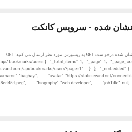
نشان شده - سرویس کانکت
برای دریافت لیست کاربران نشان شده درخواست GET به ریسورس مورد نظر ارسال می کنید: GET
api/ bookmarks/users { "_total_items": 1, "_page": 1, "_page_count
ct.evand.com/api/bookmarks/users?page=1" } }, "_embedded"
name": "baghayi", "avatar": "https://static.evand.net/connect/u
8ed45d.jpeg", "biography": "web developer", "jobTitle": nul
"website": null, "telegram"