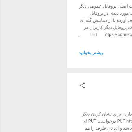
وت اصلی پروفایل عمومی دیگر
 مورد بعدی در پروفایل
 هم ندارید، اشکالی ندارد، تشرف آورده تا از دیتابیس گله ای
ت پروفایل دیگر کاربران در
عمل می کنیم: GET https://connect.evand.com/api/users/
{user_id} { "name":
بیشتر بخوانيد
س داریم تا نداره. برای نشان کردن دیگر
کاربران به این نحو عمل می کنیم: PUT https://connect.evand.com/api/bookmarks/users/ {target_user_id} درخواست PUT ای
 باشد و آی دی طرف را هم