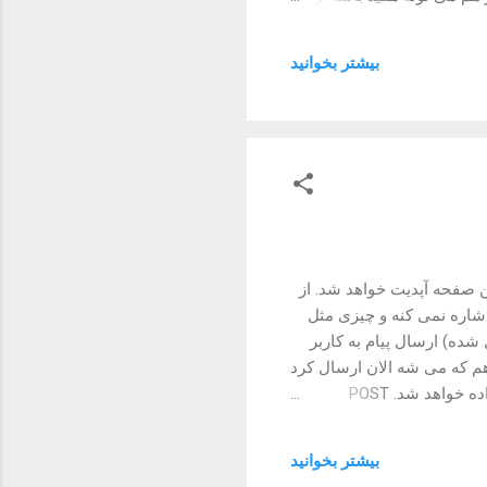
 شماره موبایل پروفایل و یا
ییدیه ارسالی ۲ دقیقه خواهد بود. جهت ارسال کد تاییدیه ۵ رقمی به شماره موبایل کاربر نیاز
بیشتر بخوانيد
POST https://api.evand.com/mobile/-
 صفحه آپدیت خواهد شد. از
اشاره نمی کنه و چیزی مثل
ده) ارسال پیام به کاربر
 تنها اطلاعاتی هم که می شه الان ارسال کرد
متن می باشد که توسط سرور کانکت پارس نمی شه و همانطوری که ثبت شده، همانگونه هم برگشت داده خواهد شد. POST
https://connect.
Content-Type: applicati" } اینجا نیازه که ID کاربر مورد نظر را در uri فوق جایگزین کنید. بجای
بیشتر بخوانيد
{USER_ID} . متن مورد نظری که می خواهید به کاربر ارسال شه را هم در payload ارسالی به عنوان فیلد message نیاز است تعیین