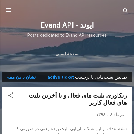
رد شدن به محتوای اصلی
ایوند - Evand API
Posts dedicated to Evand API resources
صفحهٔ اصلی
نمایش پست‌هایی با برچسب
active-ticket
نشان دادن همه
پ
س
ریکاوری بلیت های فعال و یا آخرین بلیت
ت‌
های فعال کاربر
ه
ا
-
مرداد ۰۸, ۱۳۹۸
سلام هدف از این تسک، بازیابی بلیت بوده. یعنی در صورتی که