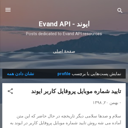
رد شدن به محتوای اصلی
ایوند - Evand API
Posts dedicated to Evand API resources
صفحهٔ اصلی
نمایش پست‌هایی با برچسب
profile
نشان دادن همه
پ
س
تایید شماره موبایل پروفایل کاربر ایوند
ت‌
ه
-
بهمن ۲۰, ۱۳۹۸
ا
سلام و صدها سلامی دیگر تاریخچه در حال حاضر که این متن
آماده می شه روش تایید شماره موبایل پروفایل کاربر در ایوند به