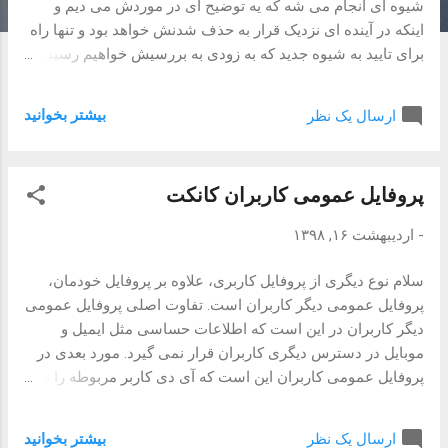
شیوه ای انجام می شه که یه توضیح ای در موردش می دیم و
اینکه در آینده ای نزدیک قرار به حذف شدنش خواهد بود و تنها راه
برای تایید به شیوه جدید که به زودی به بررسیش خواهیم رسید.
شیوه قدیمی برای تایید شماره موبایل پروفایل بدین شکل است
که درخواستی به ریسورس POST
بیشتر بخوانيد
ارسال یک نظر
https://api.evand.com/users/USER_ID/verifyMobile ارسال
می شه که باعث ارسال کدی ۵ یا ۶ به شماره موبایل ای که همراه
درخواست فوق ارسال می شه، می شده است. سپس برای تایید
پروفایل عمومی کاربران کانکت
شماره موبایل مربوطه درخواست دیگری به ریسورس GET
https://api.evand.com/auth/confirmMobile/5_OR_6_DIGIT_V
-
اردیبهشت ۱۶, ۱۳۹۸
ERIFICTION_CODE جهت تایید شماره موبایل ذخیره شده در
پروفایل کاربری ارسال می شد. یه سری نکاتی در رابطه با این
سلام نوع دیگری از پروفایل کاربری، علاوه بر پروفایل خودمان،
شیوه قدیم وجود داره که بهتره یه اشاره ای بهشون بشه: نکته اول
پروفایل عمومی دیگر کاربران است. تفاوت اصلی پروفایل عمومی
اینه که برای درخواست اولی نیاز به آی دی کاربر بود، با اینکه هدر
دیگر کاربران در این است که اطلاعات حساسی مثل ایمیل و
مربوطه جهت اهراز هویت ارسال می شد. این مسئله در ریسورس
موبایل در دسترس دیگری کاربران قرار نمی گیرد. مورد بعدی در
جدید حل شده و نیازی به ارسال آ...
پروفایل عمومی کاربران این است که آی دی کاربر مربوطه را نیز
باید بدانید D: اگر هم ندارید، اشکالی ندارد، تشرف آورده تا از
دیتابیس گله ای از آی دی های رنگ و بارنگ تقدیم حضورتان شود.
بیشتر بخوانيد
ارسال یک نظر