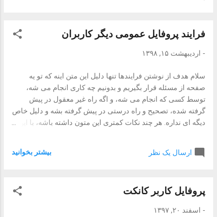
نکته بعدی اینه که باید اهراز هویت کرده باشید تا اطلاعات پروفایل
دیگر کاربران در دسترستان قرار بگیرد. برای دریافت پروفایل
کاربری به این نحو عمل می کنیم: GET
فرایند پروفایل عمومی دیگر کاربران
https://connect.evand.com/api/users/ {user_id} { "name":
"hossein", "surname": "baghaiy", "avatar": null, "biography":
-
اردیبهشت ۱۵, ۱۳۹۸
"web developer", "jobTitle": null, "organization":
"somewhere", "website": null, "telegram": null, "linkedin":
سلام هدف از نوشتن فرایندها تنها دلیل این متن اینه که تو یه
null, ...
صفحه از مسئله قرار بگیریم و بدونیم چه کاری انجام می شه،
توسط کسی که انجام می شه، و اگه راه غیر معقول در پیش
گرفته شده، تصحیح و راه درستی در پیش گرفته بشه و دلیل خاص
دیگه ای نداره. هر چند نکات کمتری این متون داشته باشه، با این
حال ممکنه مسائلی رو از یاد برده باشم که انتشارش شاید از
اتلاف وقت جلوگیری کنه. جزئیات فرایند این تسک چیزی خاصی
بیشتر بخوانيد
ارسال یک نظر
نداره. صرفا ریسورس ای در اختیار خواهیم داشت که بشه پروفایل
دیگر کاربران را مشاهده کرد. این ریسورس با ریسورس ای که می
شه پروفایل خودمان را مشاهده کنیم فرق خواهد داشت. فرق این
پروفایل کاربر کانکت
مسئله تنها در دسترس نبودن برخی اطلاعات است. اطلاعاتی که
در پروفایل کاربران در دسترس نخواهد بود، ایمیل و موبایل می
-
اسفند ۲۰, ۱۳۹۷
باشد. دیگر اطلاعات بنظر حساس نبوده و نیازی به مخفی سازی