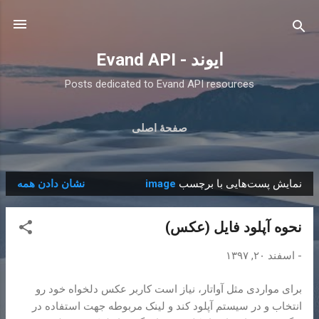
رد شدن به محتوای اصلی
ایوند - Evand API
Posts dedicated to Evand API resources
صفحهٔ اصلی
نمایش پست‌هایی با برچسب
image
نشان دادن همه
پ
س
نحوه آپلود فایل (عکس)
ت‌
ه
-
اسفند ۲۰, ۱۳۹۷
ا
برای مواردی مثل آواتار، نیاز است کاربر عکس دلخواه خود رو
انتخاب و در سیستم آپلود کند و لینک مربوطه جهت استفاده در