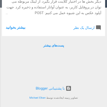
دیگر بخش ها در اختیار کلاینت قرار بگیرد. از لینک مربوطه می
توان در پروفایل کاربر، به عنوان آواتار استفاده و ذخیره کرد. جهت
آپلود عکس به این شیوه عمل می کنیم: POST
https://connect.evand.com/api/files Header: Authorization:
Bearer xxx Content-Type: multipart/form-data برای body هم
بیشتر بخوانيد
ارسال یک نظر
از آنجایی که json نیست، نیازه است که فایل مربوطه (عکس) را
به عنوان file به سرور ارسال نمایید. یعنی اسم فیلدی که برای
تعیین فایل استفاده می کنید file خواهد بود. خروجی در صورت
پست‌های بیشتر
موفقیت آمیز بودن عملیات لینک مربوط به فایل آپلود شده خواهد
بود: { " url ":
"https://static.evand.net/connect/files/20190311/..." } در
مواردی ممکن است با خطا روبرو شوید: در صورتی که فایل
مربوط رو به سرور ارسال نکرده باشید یا فایل (عکس) آپلودی،
اسم فیلدش file نباشه که سرور نتونه فایل رو تشخص بده. در
اینصورت همچین خطایی می گیرید: { "errors": { ...
‏با پشتیبانی Blogger
تصاویر زمینه ایجادشده توسط
Michael Elkan